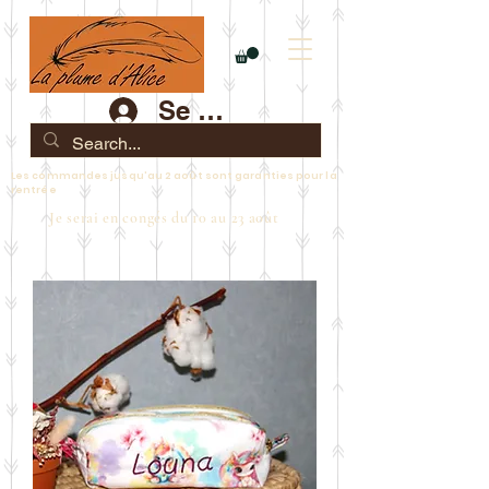
Se connecter
Les commandes jusqu'au 2 août sont garanties pour la
rentrée
Je serai en congés du 10 au 23 août