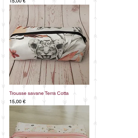
Prix
15,00 €
Trousse savane Terra Cotta
Prix
15,00 €