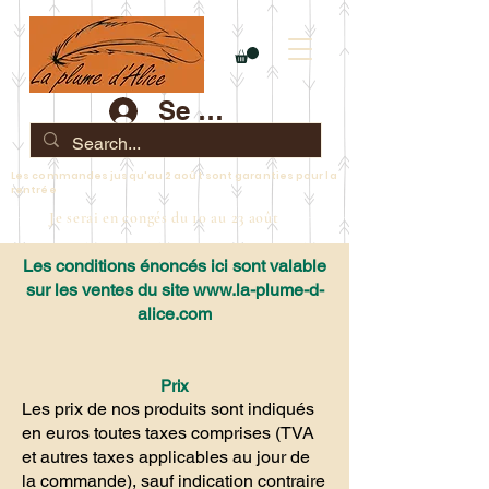
Se connecter
Les commandes jusqu'au 2 août sont garanties pour la
rentrée
Je serai en congés du 10 au 23 août
Les
conditions
énoncés ici sont valable
sur les ventes du site
www.la-plume-d-
alice.com
Prix
Les prix de nos produits sont indiqués
en euros toutes taxes comprises (TVA
et autres taxes applicables au jour de
la commande), sauf indication contraire