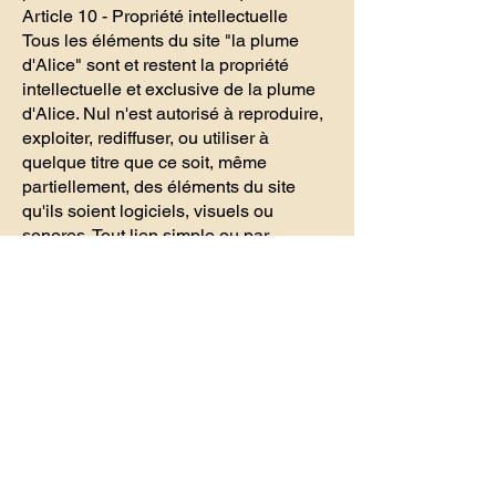
Article 10 - Propriété intellectuelle
Tous les éléments du site "la plume
d'Alice" sont et restent la propriété
intellectuelle et exclusive de la plume
d'Alice. Nul n'est autorisé à reproduire,
exploiter, rediffuser, ou utiliser à
quelque titre que ce soit, même
partiellement, des éléments du site
qu'ils soient logiciels, visuels ou
sonores. Tout lien simple ou par
hypertexte est strictement interdit sans
un accord écrit exprès de la plume
d'Alice
Article 11 - Données personnelles
La plume d'Alice se réserve le droit de
collecter les informations nominatives
et les données personnelles vous
concernant. Elles sont nécessaires à la
gestion de votre commande, ainsi qu'à
l'amélioration des services et des