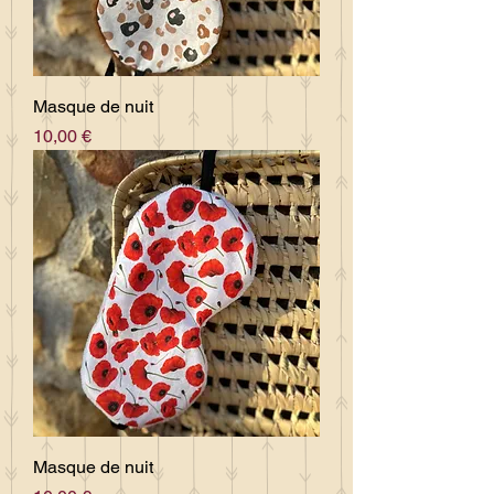
Masque de nuit
Prix
10,00 €
Masque de nuit