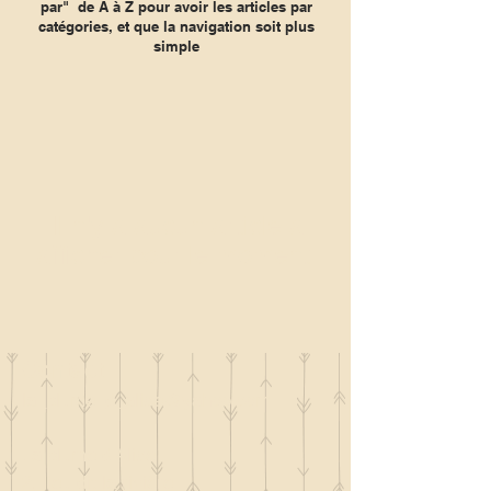
par" de A à Z pour avoir les articles par
catégories, et que la navigation soit plus
simple
Il n'y a aucun article à
afficher pour le moment.
Contact
la_plume_d_alice@yahoo.com
La plume d'Alice
2, lieu dit la rivière