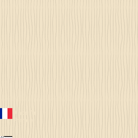
Made in
France