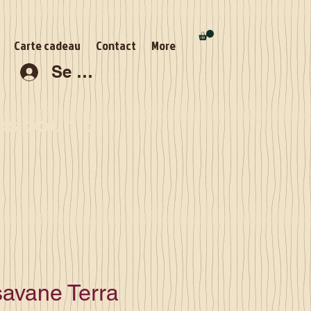
Carte cadeau
Contact
More
Se connecter
s pour la
savane Terra