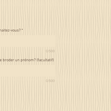
haitez-vous?
*
0/500
e broder un prénom? (facultatif)
0/500