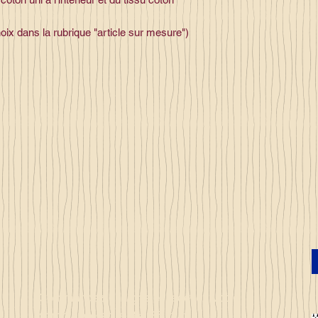
hoix dans la rubrique "article sur mesure")
Commandez en ligne et recevez votre
commande sous 3 à 25 jours