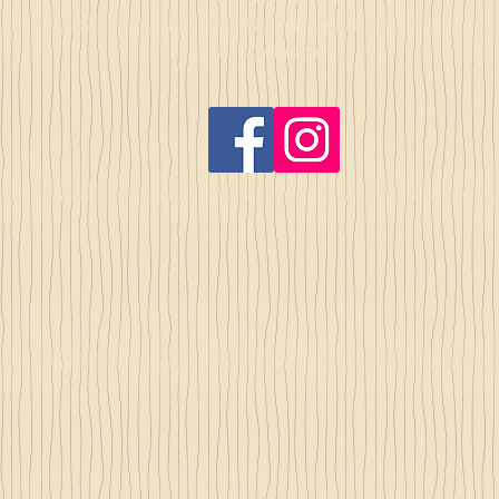
2, lieu dit la rivière
35140 Gosné