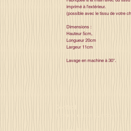
imprimé à l'extérieur.
(possible avec le tissu de votre c
Dimensions :
Hauteur 5cm,
Longueur 20cm
Largeur 11cm
Lavage en machine à 30°.
Contact
la_plume_d_alice@yahoo.com
La plume d'Alice