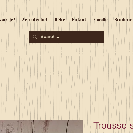
suis-je?
Zéro déchet
Bébé
Enfant
Famille
Broderie
jusqu'au 2 août sont garantie
Je serai en congés du 10 au 23 août
Trousse 