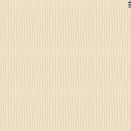
© 2023 by Just 4 Kids.
Proudly created with
Wix.com