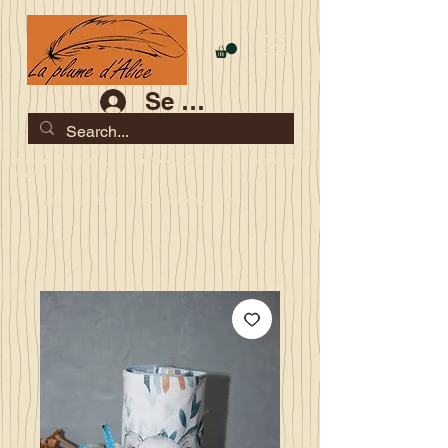
Se connecter
Les commandes jusqu'au 2 août sont garanties pour la
rentrée
Je serai en congés du 10 au 23 août