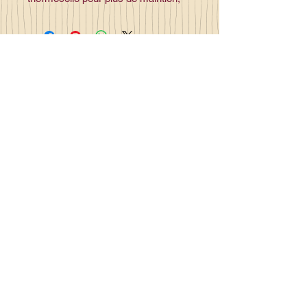
Contact
la_plume_d_alice@yahoo.com
La plume d'Alice
2, lieu dit la rivière
35140 Gosné
Commandez en ligne et recevez
votre commande sous 3 à 25 jours
Made in France