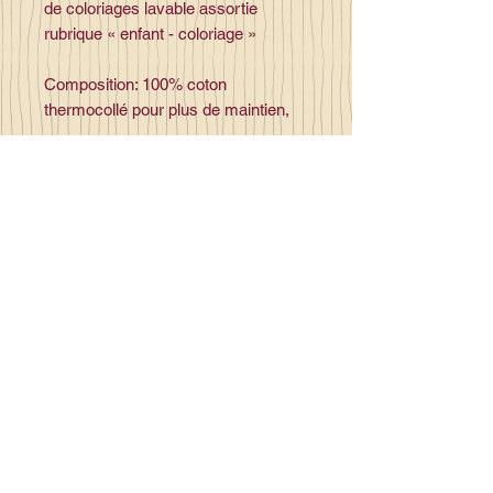
de coloriages lavable assortie
rubrique « enfant - coloriage »
Composition: 100% coton
thermocollé pour plus de maintien,
Contact
la_plume_d_alice@yahoo.com
La plume d'Alice
2, lieu dit la rivière
35140 Gosné
Commandez en ligne et recevez
votre commande sous 3 à 25 jours