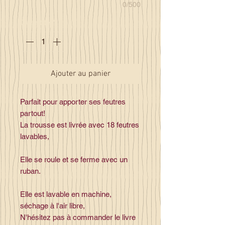
0/500
Quantité
*
Ajouter au panier
Parfait pour apporter ses feutres
partout!
La trousse est livrée avec 18 feutres
lavables,
Elle se roule et se ferme avec un
ruban.
Elle est lavable en machine,
séchage à l'air libre,
N'hésitez pas à commander le livre