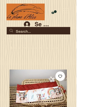
Se connecter
Les commandes jusqu'au 2 août sont garanties pour la
rentrée
Je serai en congés du 10 au 23 août