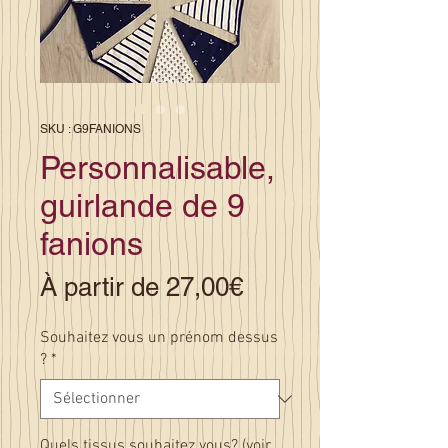
SKU : G9FANIONS
Personnalisable,
guirlande de 9
fanions
Prix
À partir de
27,00€
promotionnel
Souhaitez vous un prénom dessus
?
*
Quels tissus souhaitez vous? (voir