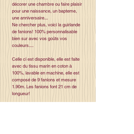
décorer une chambre ou faire plaisir
pour une naissance, un bapteme,
une anniversaire...
Ne chercher plus, voici la guirlande
de fanions! 100% personnalisable
bien sur avec vos goûts vos
couleurs....
Celle ci est disponible, elle est faite
avec du tissu marin en coton à
100%, lavable en machine, elle est
composé de 9 fanions et mesure
1.90m. Les fanions font 21 cm de
longueur!
Choissisez 1 à 9 tissus dans la
rubrique "tissus" ou choissisez la
couleur uni de votre choix,