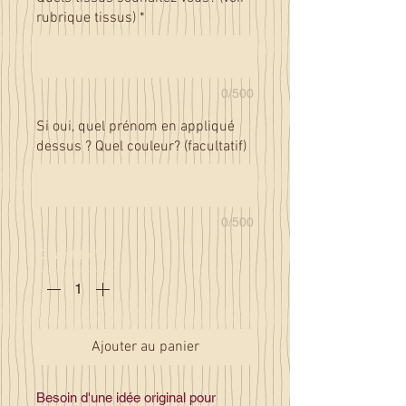
rubrique tissus)
*
0/500
Si oui, quel prénom en appliqué
dessus ? Quel couleur? (facultatif)
0/500
Quantité
*
Ajouter au panier
Besoin d'une idée original pour