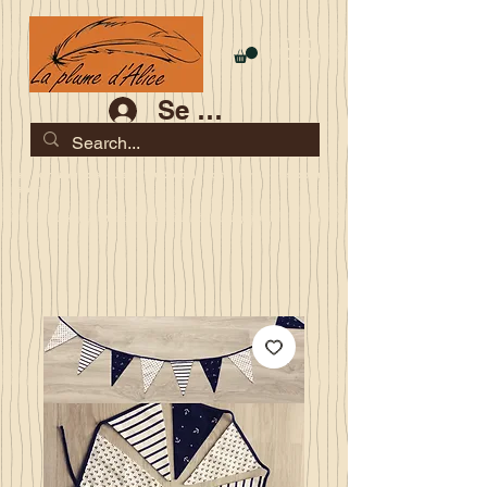
Se connecter
Les commandes jusqu'au 2 août sont garanties pour la
rentrée
Je serai en congés du 10 au 23 août