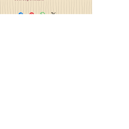
Contact
la_plume_d_alice@yahoo.com
La plume d'Alice
2, lieu dit la rivière
35140 Gosné
Commandez en ligne et recevez
votre commande sous 3 à 25 jours
Made in France