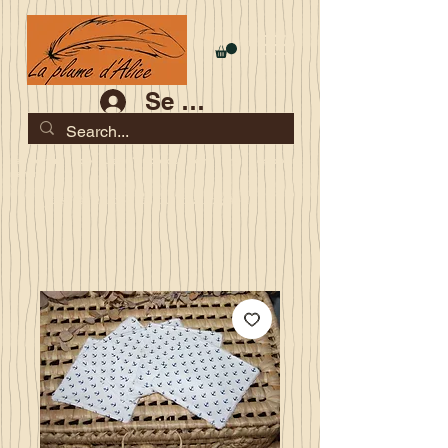
Se connecter
Les commandes jusqu'au 2 août sont garanties pour la
rentrée
Je serai en congés du 10 au 23 août