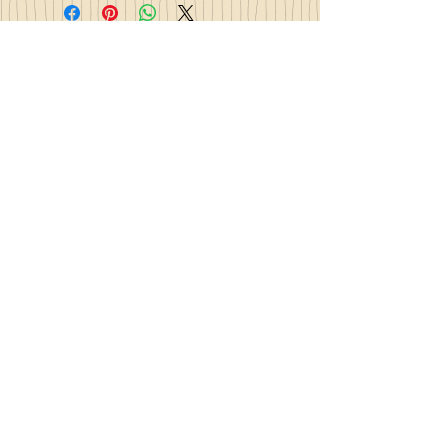
Contact
la_plume_d_alice@yahoo.com
La plume d'Alice
2, lieu dit la rivière
35140 Gosné
Commandez en ligne et recevez
votre commande sous 3 à 25 jours
Made in France