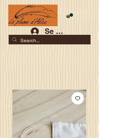
Se connecter
Les commandes jusqu'au 2 août sont garanties pour la
rentrée
Je serai en congés du 10 au 23 août