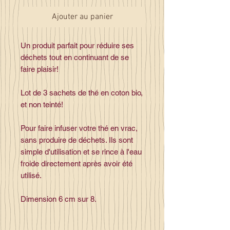
Ajouter au panier
Un produit parfait pour réduire ses
déchets tout en continuant de se
faire plaisir!
Lot de 3 sachets de thé en coton bio,
et non teinté!
Pour faire infuser votre thé en vrac,
sans produire de déchets. Ils sont
simple d'utilisation et se rince à l'eau
froide directement après avoir été
utilisé.
Dimension 6 cm sur 8.