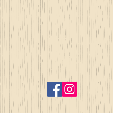
Contact
la_plume_d_alice@yahoo.com
La plume d'Alice
2, lieu dit la rivière
35140 Gosné