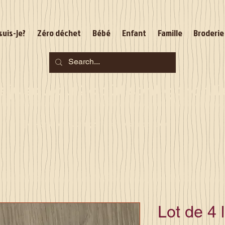
suis-je?
Zéro déchet
Bébé
Enfant
Famille
Broderie
jusqu'au 2 août sont garantie
Je serai en congés du 10 au 23 août
Lot de 4 