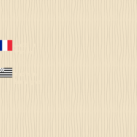
Made in
France
Made in
Bretagne