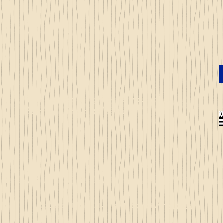
Commandez en ligne et recevez votre
commande sous 3 à 25 jours
© 2023 by Just 4 Kids.
Proudly created with
Wix.com