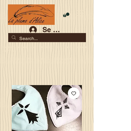
Se connecter
Les commandes jusqu'au 2 août sont garanties pour la
rentrée
Je serai en congés du 10 au 23 août