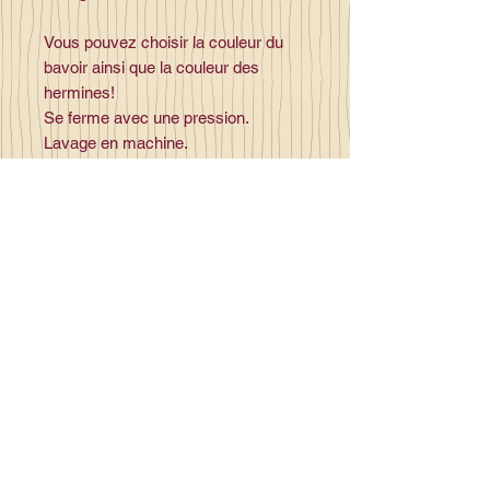
Vous pouvez choisir la couleur du
bavoir ainsi que la couleur des
hermines!
Se ferme avec une pression.
Lavage en machine.
Contact
la_plume_d_alice@yahoo.com
La plume d'Alice
2, lieu dit la rivière
35140 Gosné