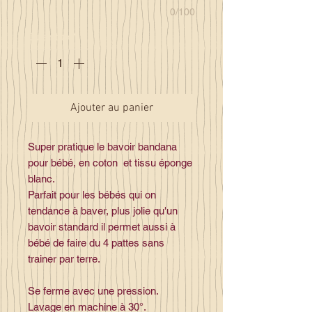
0/100
Quantité
*
Ajouter au panier
Super pratique le bavoir bandana
pour bébé, en coton et tissu éponge
blanc.
Parfait pour les bébés qui on
tendance à baver, plus jolie qu'un
bavoir standard il permet aussi à
bébé de faire du 4 pattes sans
trainer par terre.
Se ferme avec une pression.
Lavage en machine à 30°.