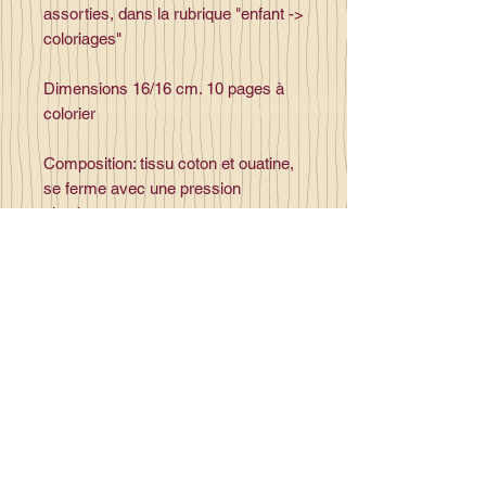
assorties, dans la rubrique "enfant ->
coloriages"
Dimensions 16/16 cm. 10 pages à
colorier
Composition: tissu coton et ouatine,
se ferme avec une pression
plastique,
Contact
la_plume_d_alice@yahoo.com
La plume d'Alice
2, lieu dit la rivière
35140 Gosné