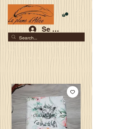
Se connecter
Les commandes jusqu'au 2 août sont garanties pour la
rentrée
Je serai en congés du 10 au 23 août