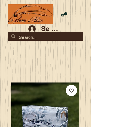
Se connecter
Les commandes jusqu'au 2 août sont garanties pour la
rentrée
Je serai en congés du 10 au 23 août