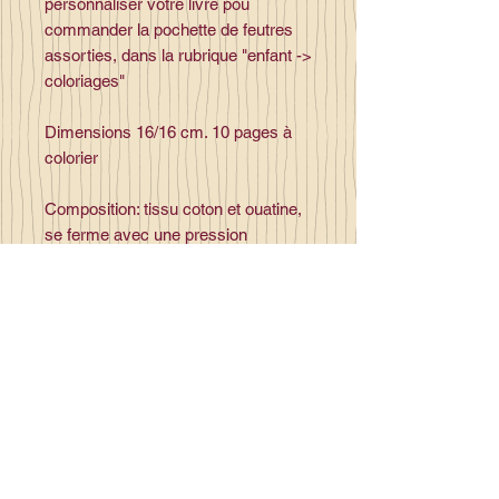
personnaliser votre livre pou
commander la pochette de feutres
assorties, dans la rubrique "enfant ->
coloriages"
Dimensions 16/16 cm. 10 pages à
colorier
Composition: tissu coton et ouatine,
se ferme avec une pression
plastique,
Contact
la_plume_d_alice@yahoo.com
La plume d'Alice
2, lieu dit la rivière