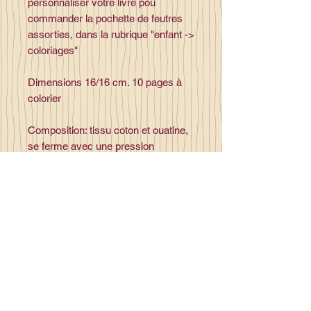
personnaliser votre livre pou
commander la pochette de feutres
assorties, dans la rubrique "enfant ->
coloriages"
Dimensions 16/16 cm. 10 pages à
colorier
Composition: tissu coton et ouatine,
se ferme avec une pression
plastique,
Contact
la_plume_d_alice@yahoo.com
La plume d'Alice
2, lieu dit la rivière