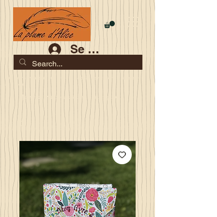
Se connecter
Les commandes jusqu'au 2 août sont garanties pour la
rentrée
Je serai en congés du 10 au 23 août