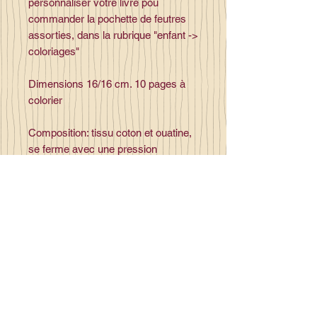
personnaliser votre livre pou
commander la pochette de feutres
assorties, dans la rubrique "enfant ->
coloriages"
Dimensions 16/16 cm. 10 pages à
colorier
Composition: tissu coton et ouatine,
se ferme avec une pression
plastique,
Contact
la_plume_d_alice@yahoo.com
La plume d'Alice
2, lieu dit la rivière