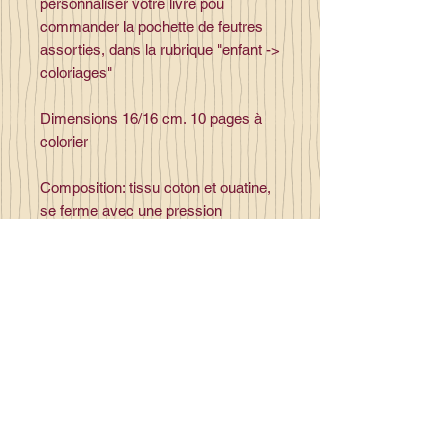
personnaliser votre livre pou
commander la pochette de feutres
assorties, dans la rubrique "enfant ->
coloriages"
Dimensions 16/16 cm. 10 pages à
colorier
Composition: tissu coton et ouatine,
se ferme avec une pression
plastique,
Contact
la_plume_d_alice@yahoo.com
La plume d'Alice
2, lieu dit la rivière