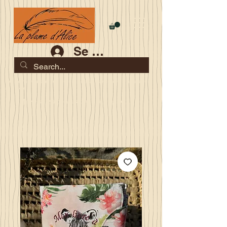
Se connecter
Les commandes jusqu'au 2 août sont garanties pour la
rentrée
Je serai en congés du 10 au 23 août