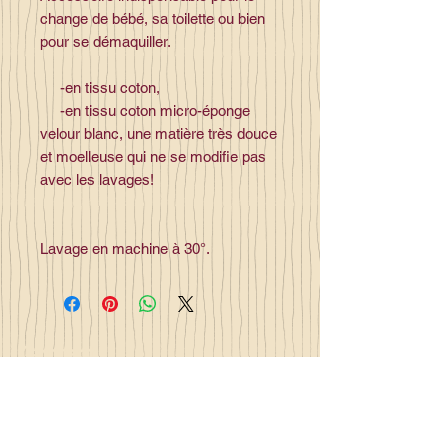
change de bébé, sa toilette ou bien
pour se démaquiller.
-en tissu coton,
-en tissu coton micro-éponge
velour blanc, une matière très douce
et moelleuse qui ne se modifie pas
avec les lavages!
Lavage en machine à 30°.
Contact
la_plume_d_alice@yahoo.com
La plume d'Alice