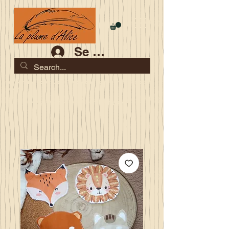
Se connecter
Les commandes jusqu'au 2 août sont garanties pour la
rentrée
Je serai en congés du 10 au 23 août