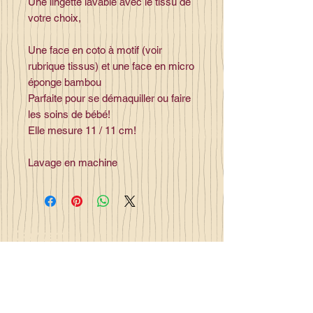
Une lingette lavable avec le tissu de
votre choix,
Une face en coto à motif (voir
rubrique tissus) et une face en micro
éponge bambou
Parfaite pour se démaquiller ou faire
les soins de bébé!
Elle mesure 11 / 11 cm!
Lavage en machine
Contact
la_plume_d_alice@yahoo.com
La plume d'Alice
2, lieu dit la rivière