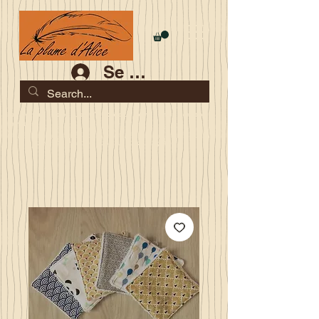
Se connecter
Les commandes jusqu'au 2 août sont garanties pour la
rentrée
Je serai en congés du 10 au 23 août