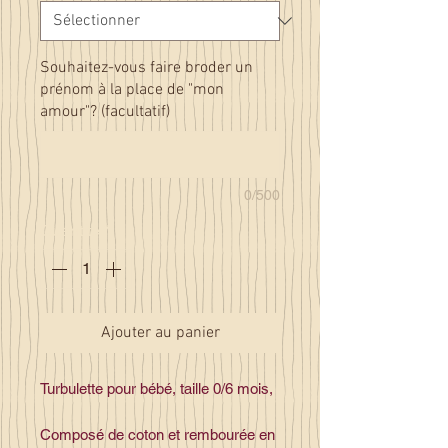
Souhaitez-vous faire broder un
prénom à la place de "mon
amour"? (facultatif)
0/500
Quantité
*
Ajouter au panier
Turbulette pour bébé, taille 0/6 mois,
Composé de coton et rembourée en