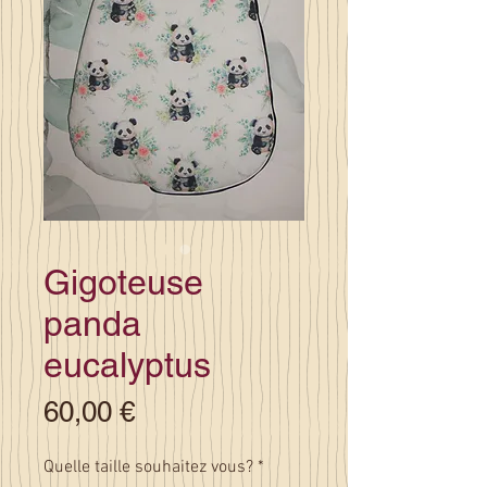
Gigoteuse
panda
eucalyptus
Prix
60,00 €
Quelle taille souhaitez vous?
*