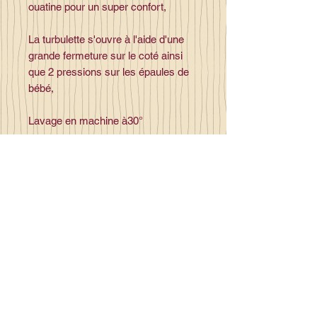
ouatine pour un super confort,
La turbulette s'ouvre à l'aide d'une
grande fermeture sur le coté ainsi
que 2 pressions sur les épaules de
bébé,
Lavage en machine à30°
Contact
la_plume_d_alice@yahoo.com
La plume d'Alice
2, lieu dit la rivière
35140 Gosné