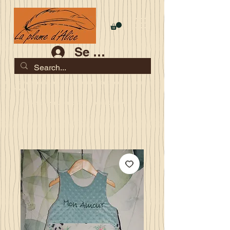
Se connecter
Les commandes jusqu'au 2 août sont garanties pour la
rentrée
Je serai en congés du 10 au 23 août