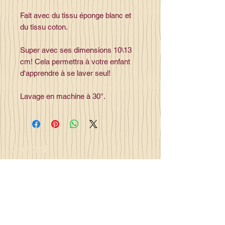
Fait avec du tissu éponge blanc et
du tissu coton.
Super avec ses dimensions 10\13
cm! Cela permettra à votre enfant
d'apprendre à se laver seul!
Lavage en machine à 30°.
Contact
la_plume_d_alice@yahoo.com
La plume d'Alice
2, lieu dit la rivière
35140 Gosné