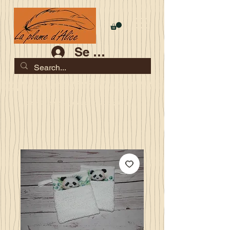
Se connecter
Les commandes jusqu'au 2 août sont garanties pour la
rentrée
Je serai en congés du 10 au 23 août