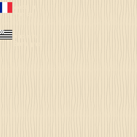
Made in
France
Made in
Bretagne