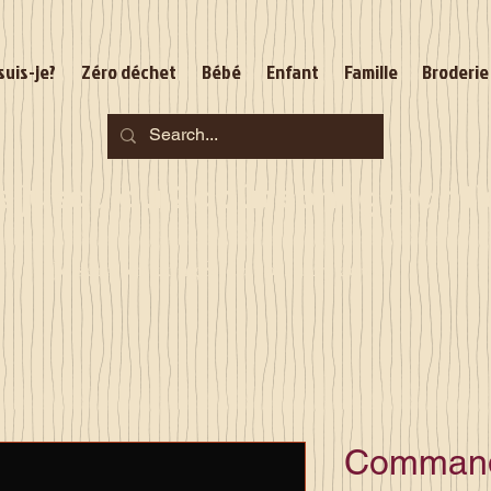
suis-je?
Zéro déchet
Bébé
Enfant
Famille
Broderie
jusqu'au 2 août sont garantie
Je serai en congés du 10 au 23 août
Command