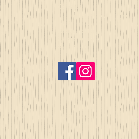
Contact
la_plume_d_alice@yahoo.com
La plume d'Alice
2, lieu dit la rivière
35140 Gosné