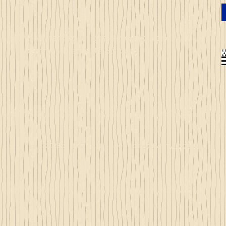
Commandez en ligne et recevez votre
commande sous 3 à 25 jours
© 2023 by Just 4 Kids.
Proudly created with
Wix.com