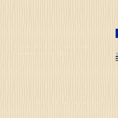
Commandez en ligne et recevez votre
commande sous 3 à 25 jours
© 2023 by Just 4 Kids.
Proudly created with
Wix.com