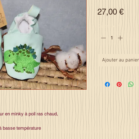
Prix
27,00 €
Quantité
*
Ajouter au panier
eur en minky à poil ras chaud,
 à basse température