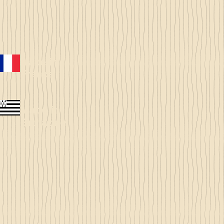
Made in
France
Made in
Bretagne