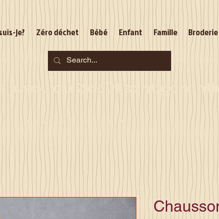
suis-je?
Zéro déchet
Bébé
Enfant
Famille
Broderie
jusqu'au 2 août sont garantie
Je serai en congés du 10 au 23 août
Chausson