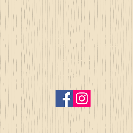
Contact
la_plume_d_alice@yahoo.com
La plume d'Alice
2, lieu dit la rivière
35140 Gosné