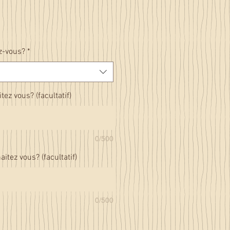
ez-vous?
*
ez vous? (facultatif)
0/500
aitez vous? (facultatif)
0/500