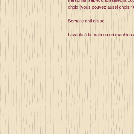
Personnalisable, choissisez la cou
choix (vous pouvez aussi choisir 
Semelle anti glisse
Lavable à la main ou en machine
Contact
la_plume_d_alice@yahoo.com
La plume d'Alice
2, lieu dit la rivière