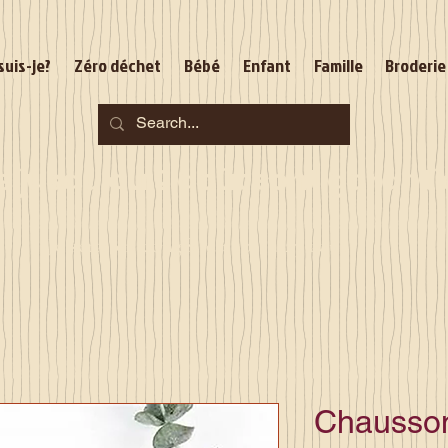
suis-je?
Zéro déchet
Bébé
Enfant
Famille
Broderie
jusqu'au 2 août sont garantie
Je serai en congés du 10 au 23 août
Chausson