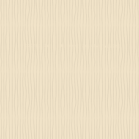
© 2023 by Just 4 Kids.
Proudly created with
Wix.com