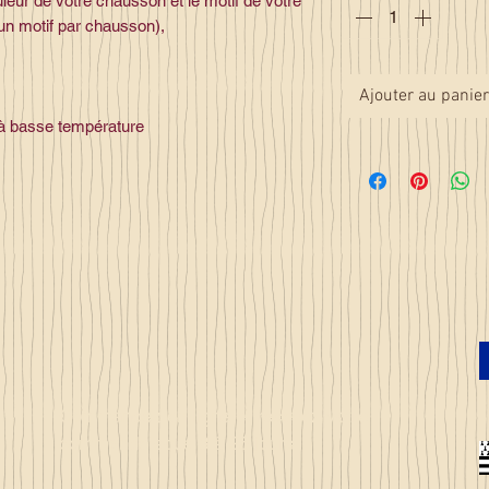
leur de votre chausson et le motif de votre
un motif par chausson),
Ajouter au panier
 à basse température
Commandez en ligne et recevez votre
commande sous 3 à 25 jours