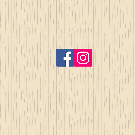
la_plume_d_alice@yahoo.com
La plume d'Alice
2, lieu dit la rivière
35140 Gosné