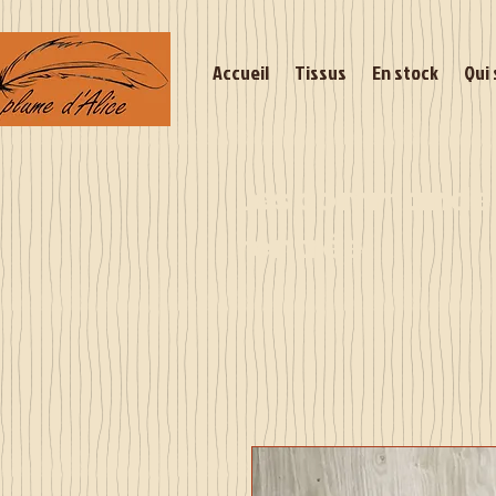
Accueil
Tissus
En stock
Qui 
Les commandes 
rentrée