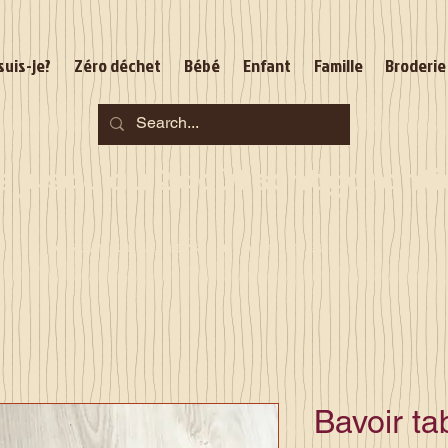
suis-je?
Zéro déchet
Bébé
Enfant
Famille
Broderie
jusqu'au 2 août sont garantie
Je serai en congés du 10 au 23 août
Bavoir tab