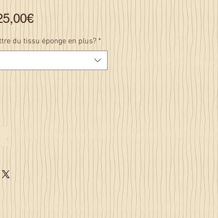
Prix
25,00€
promotionnel
tre du tissu éponge en plus?
*