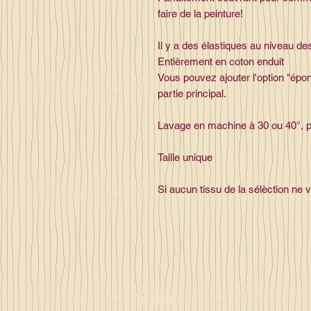
faire de la peinture!
Il y a des élastiques au niveau de
Entièrement en coton enduit
Vous pouvez ajouter l'option "épon
partie principal.
Lavage en machine à 30 ou 40°, p
Taille unique
Si aucun tissu de la sélèction ne 
Contact