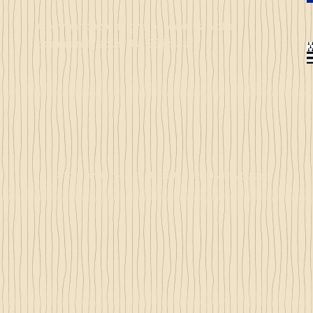
Commandez en ligne et recevez votre
commande sous 3 à 25 jours
© 2023 by Just 4 Kids.
Proudly created with
Wix.com