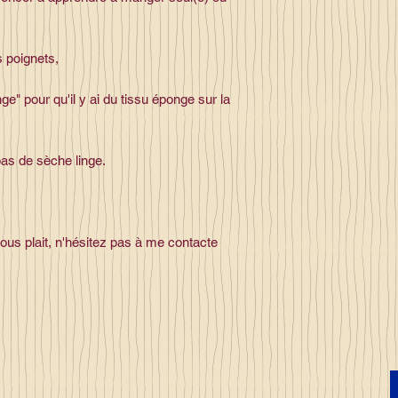
s poignets,
ge" pour qu'il y ai du tissu éponge sur la
as de sèche linge.
vous plait, n'hésitez pas à me contacte