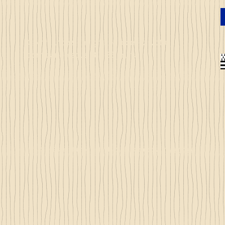
Commandez en ligne et recevez votre
commande sous 3 à 25 jours
© 2023 by Just 4 Kids.
Proudly created with
Wix.com