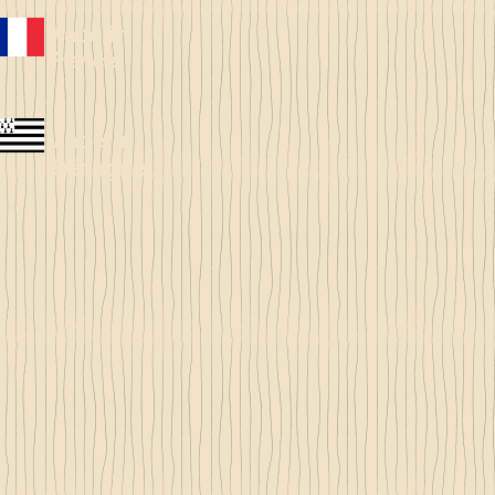
Made in
France
Made in
Bretagne