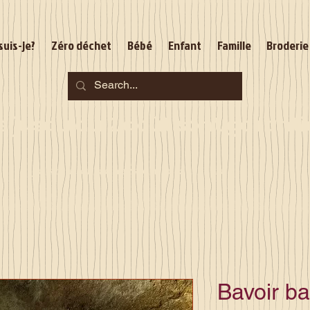
suis-je?
Zéro déchet
Bébé
Enfant
Famille
Broderie
jusqu'au 2 août sont garantie
Je serai en congés du 10 au 23 août
Bavoir b