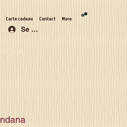
Carte cadeau
Contact
More
Se connecter
s pour la
andana