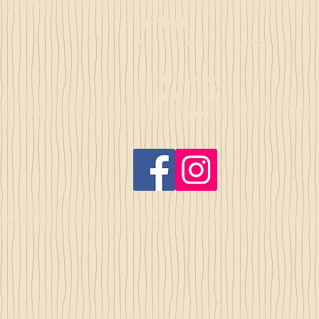
Contact
la_plume_d_alice@yahoo.com
La plume d'Alice
2, lieu dit la rivière
35140 Gosné