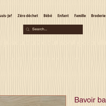
suis-je?
Zéro déchet
Bébé
Enfant
Famille
Broderie
jusqu'au 2 août sont garantie
Je serai en congés du 10 au 23 août
Bavoir b