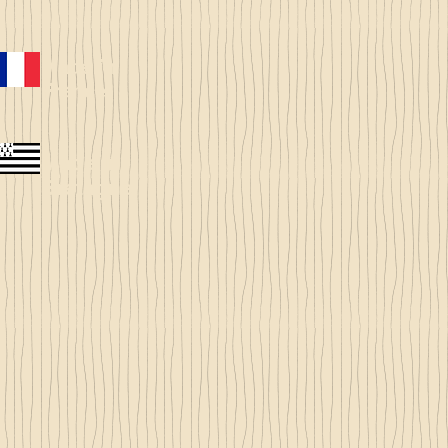
Made in
France
Made in
Bretagne