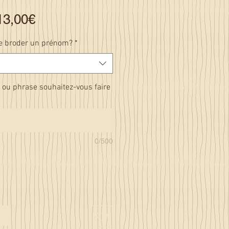
Prix
13,00€
promotionnel
re broder un prénom?
*
 ou phrase souhaitez-vous faire
0/500