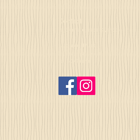
Contact
la_plume_d_alice@yahoo.com
La plume d'Alice
2, lieu dit la rivière
35140 Gosné