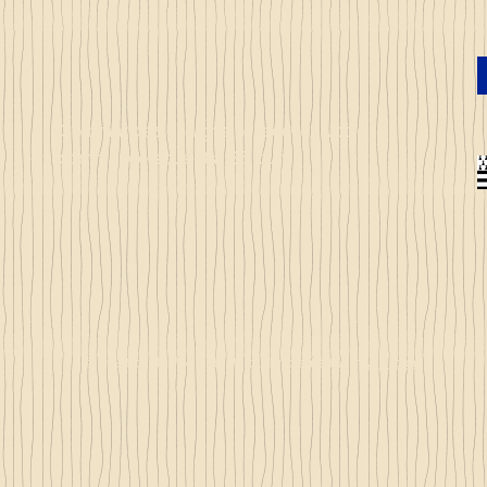
Commandez en ligne et recevez votre
commande sous 3 à 25 jours
© 2023 by Just 4 Kids.
Proudly created with
Wix.com