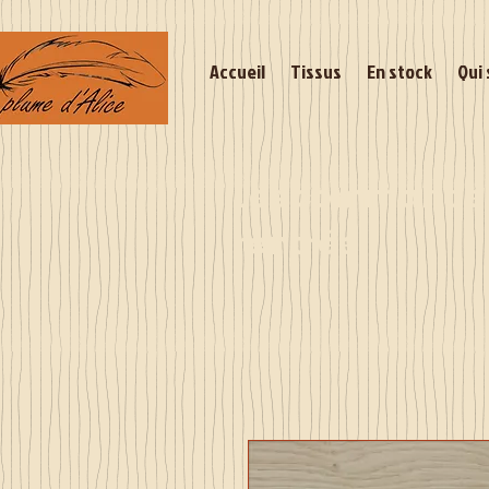
Accueil
Tissus
En stock
Qui 
Les commandes 
rentrée