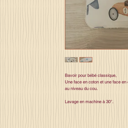
Bavoir pour bébé classique,
Une face en coton et une face en 
au niveau du cou.
Lavage en machine à 30°.