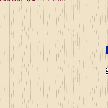
de votre choix et une face en micro-éponge
Commandez en ligne et recevez votre
commande sous 3 à 25 jours