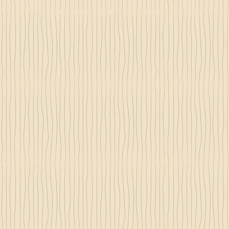
© 2023 by Just 4 Kids.
Proudly created with
Wix.com