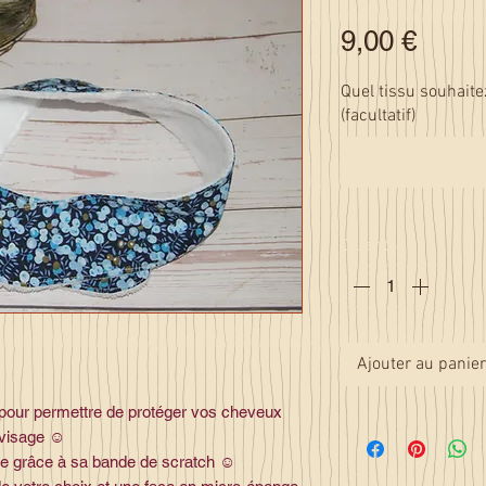
Prix
9,00 €
Quel tissu souhaite
(facultatif)
Quantité
*
Ajouter au panier
 pour permettre de protéger vos cheveux
visage ☺️
tête grâce à sa bande de scratch ☺️