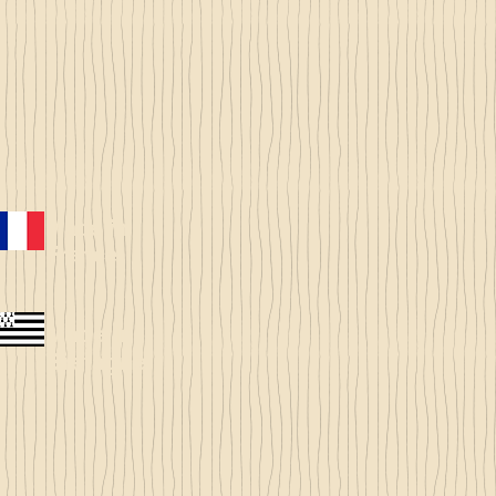
Made in
France
Made in
Bretagne