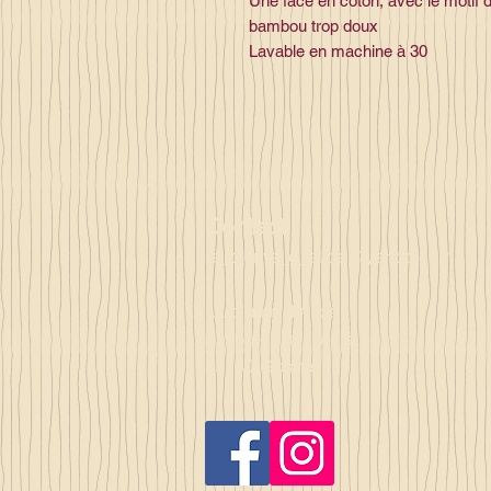
Une face en coton, avec le motif 
bambou trop doux
Lavable en machine à 30
Contact
la_plume_d_alice@yahoo.com
La plume d'Alice
2, lieu dit la rivière
35140 Gosné