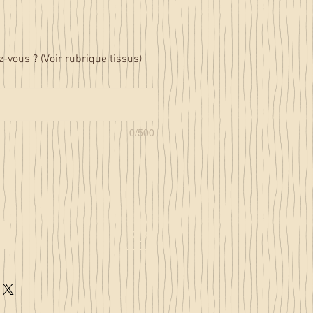
z-vous ? (Voir rubrique tissus)
0/500