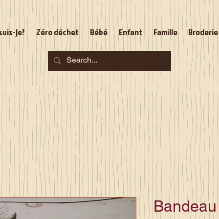
suis-je?
Zéro déchet
Bébé
Enfant
Famille
Broderie
jusqu'au 2 août sont garantie
Je serai en congés du 10 au 23 août
Bandeau 