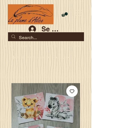
Se connecter
Les commandes jusqu'au 2 août sont garanties pour la
rentrée
Je serai en congés du 10 au 23 août