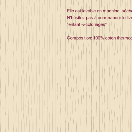
Elle est lavable en machine, séchag
N'hésitez pas à commander le livr
"enfant ->coloriages"
Composition: 100% coton thermoco
Contact
la_plume_d_alice@yahoo.com
La plume d'Alice
2, lieu dit la rivière
35140 Gosné