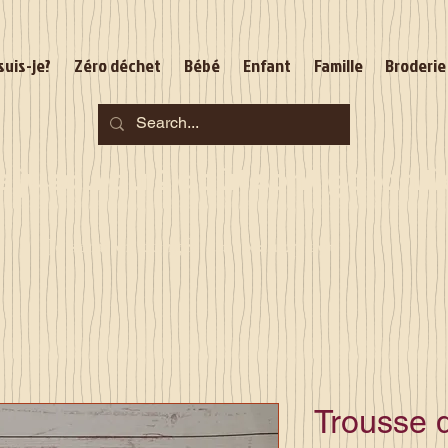
suis-je?
Zéro déchet
Bébé
Enfant
Famille
Broderie
jusqu'au 2 août sont garantie
Je serai en congés du 10 au 23 août
Trousse d