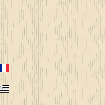
Made in
France
Made in
Bretagne