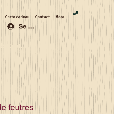
Carte cadeau
Contact
More
Se connecter
s pour la
e feutres