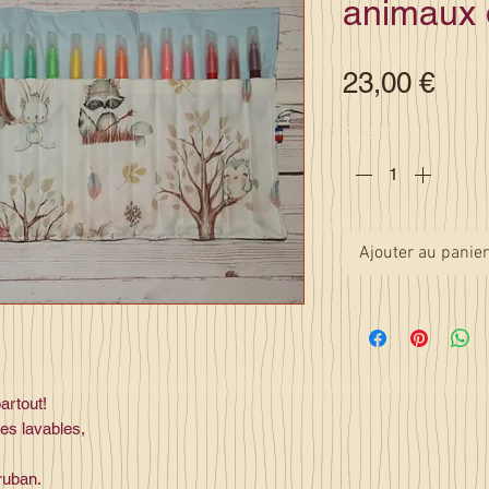
animaux d
Prix
23,00 €
Quantité
*
Ajouter au panier
artout!
res lavables,
ruban.