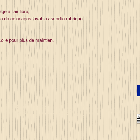
e à l'air libre,
e de coloriages lavable assortie rubrique
llé pour plus de maintien,
Commandez en ligne et recevez votre
commande sous 3 à 25 jours