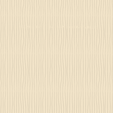
© 2023 by Just 4 Kids.
Proudly created with
Wix.com