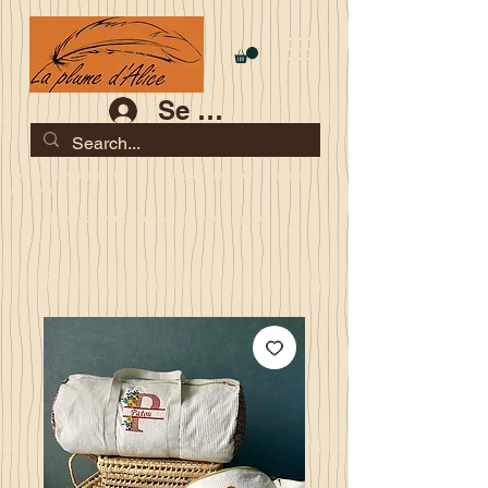
Se connecter
Les commandes jusqu'au 2 août sont garanties pour la
rentrée
Je serai en congés du 10 au 23 août