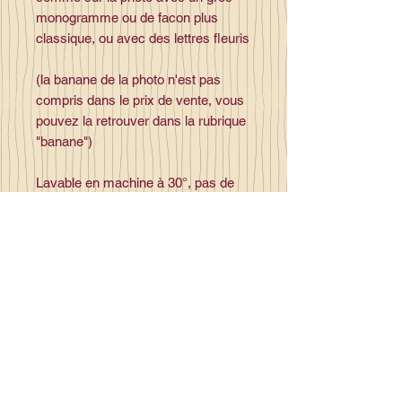
monogramme ou de facon plus
classique, ou avec des lettres fleuris
(la banane de la photo n'est pas
compris dans le prix de vente, vous
pouvez la retrouver dans la rubrique
"banane")
Lavable en machine à 30°, pas de
sèche linge.
Contact
la_plume_d_alice@yahoo.com
La plume d'Alice
2, lieu dit la rivière