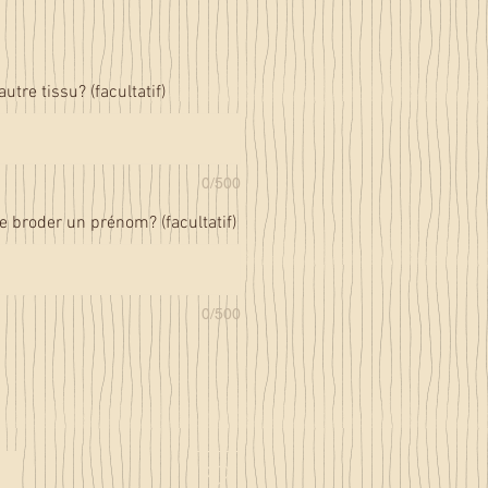
tre tissu? (facultatif)
0/500
e broder un prénom? (facultatif)
0/500