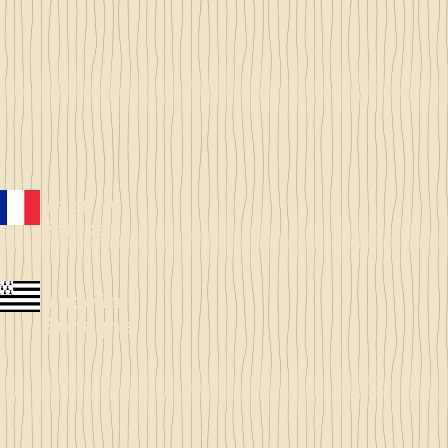
Made in
France
Made in
Bretagne