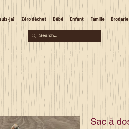
suis-je?
Zéro déchet
Bébé
Enfant
Famille
Broderie
jusqu'au 2 août sont garantie
Je serai en congés du 10 au 23 août
Sac à dos