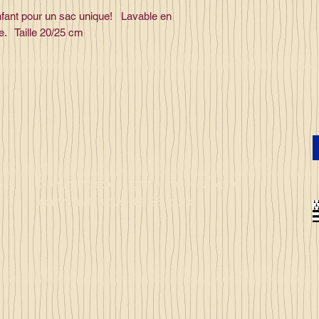
nfant pour un sac unique! Lavable en
re. Taille 20/25 cm
Commandez en ligne et recevez votre
commande sous 3 à 25 jours