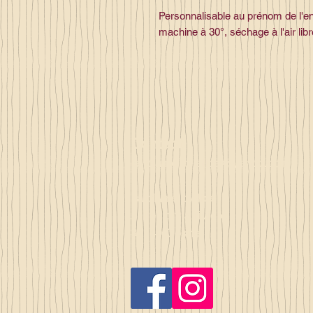
Personnalisable au prénom de l'e
machine à 30°, séchage à l'air lib
Contact
la_plume_d_alice@yahoo.com
La plume d'Alice
2, lieu dit la rivière
35140 Gosné