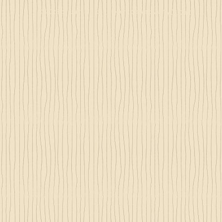
© 2023 by Just 4 Kids.
Proudly created with
Wix.com