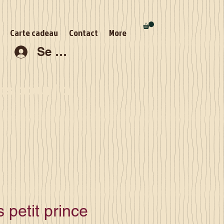
Carte cadeau
Contact
More
Se connecter
s pour la
 petit prince