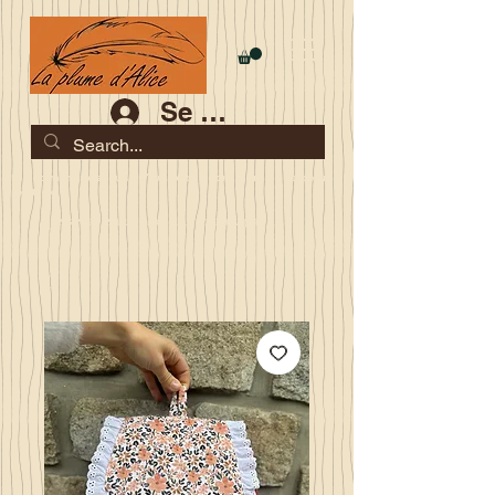
Se connecter
Les commandes jusqu'au 2 août sont garanties pour la
rentrée
Je serai en congés du 10 au 23 août