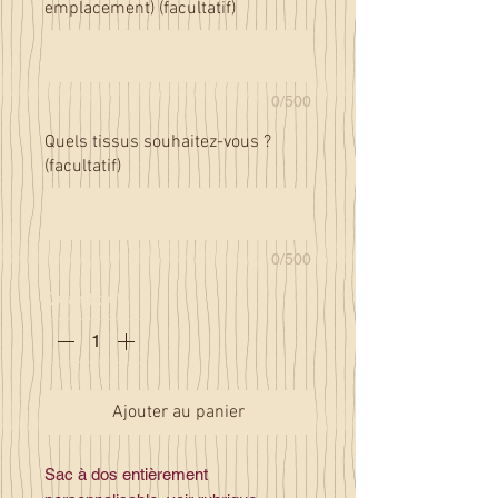
emplacement) (facultatif)
0/500
Quels tissus souhaitez-vous ?
(facultatif)
0/500
Quantité
*
Ajouter au panier
Sac à dos entièrement