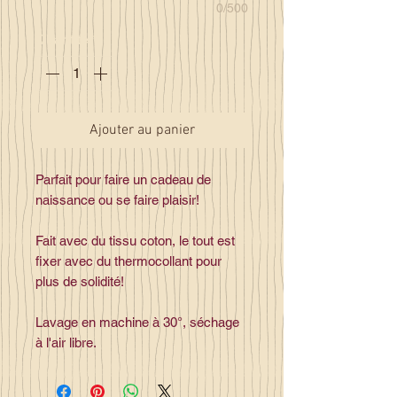
0/500
Quantité
*
Ajouter au panier
Parfait pour faire un cadeau de
naissance ou se faire plaisir!
Fait avec du tissu coton, le tout est
fixer avec du thermocollant pour
plus de solidité!
Lavage en machine à 30°, séchage
à l'air libre.