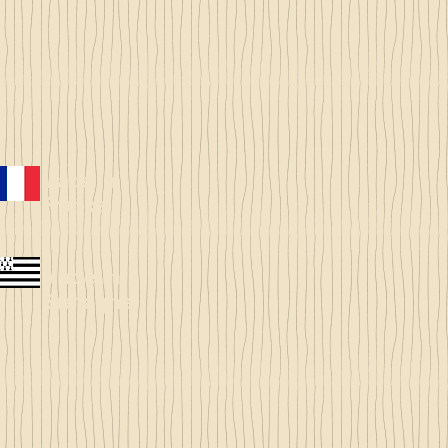
Made in
France
Made in
Bretagne