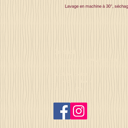
Lavage en machine à 30°, séchage à
Contact
la_plume_d_alice@yahoo.com
La plume d'Alice
2, lieu dit la rivière
35140 Gosné