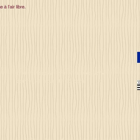
 l'air libre.
Commandez en ligne et recevez votre
commande sous 3 à 25 jours
© 2023 by Just 4 Kids.
Proudly created with
Wix.com