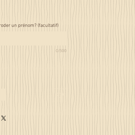
roder un prénom? (facultatif)
0/500