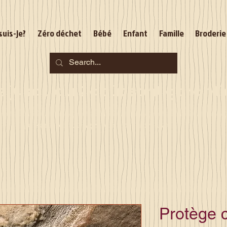
suis-je?
Zéro déchet
Bébé
Enfant
Famille
Broderie
jusqu'au 2 août sont garantie
Je serai en congés du 10 au 23 août
Protège 