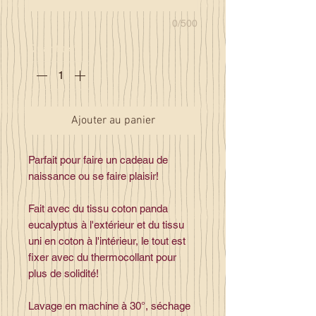
0/500
Quantité
*
Ajouter au panier
Parfait pour faire un cadeau de
naissance ou se faire plaisir!
Fait avec du tissu coton panda
eucalyptus à l'extérieur et du tissu
uni en coton à l'intérieur, le tout est
fixer avec du thermocollant pour
plus de solidité!
Lavage en machine à 30°, séchage