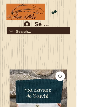
Se connecter
Les commandes jusqu'au 2 août sont garanties pour la
rentrée
Je serai en congés du 10 au 23 août