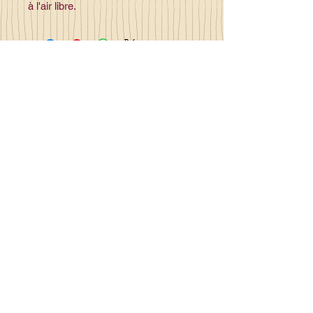
à l'air libre.
Contact
la_plume_d_alice@yahoo.com
La plume d'Alice
2, lieu dit la rivière
35140 Gosné
Commandez en ligne et recevez
votre commande sous 3 à 25 jours
Made in France