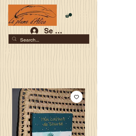
Se connecter
Les commandes jusqu'au 2 août sont garanties pour la
rentrée
Je serai en congés du 10 au 23 août