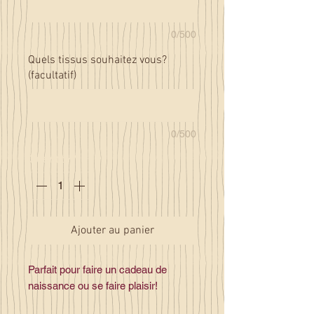
0/500
Quels tissus souhaitez vous?
(facultatif)
0/500
Quantité
*
Ajouter au panier
Parfait pour faire un cadeau de
naissance ou se faire plaisir!