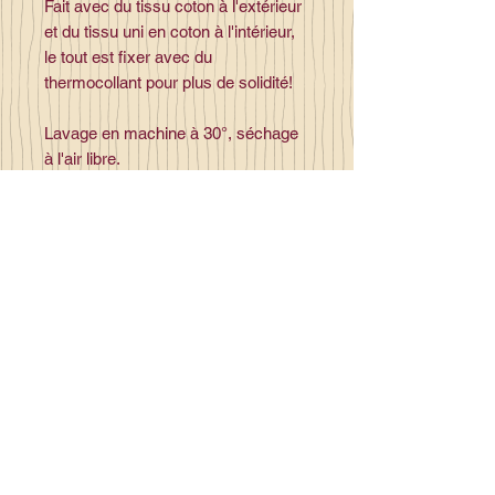
Fait avec du tissu coton à l'extérieur
et du tissu uni en coton à l'intérieur,
le tout est fixer avec du
thermocollant pour plus de solidité!
Lavage en machine à 30°, séchage
à l'air libre.
Contact
la_plume_d_alice@yahoo.com
La plume d'Alice
2, lieu dit la rivière
35140 Gosné