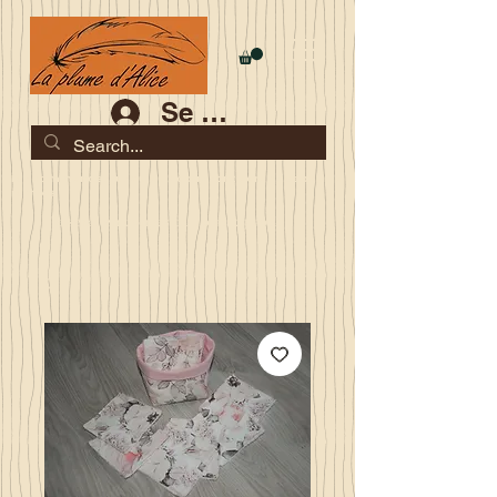
Se connecter
Les commandes jusqu'au 2 août sont garanties pour la
rentrée
Je serai en congés du 10 au 23 août