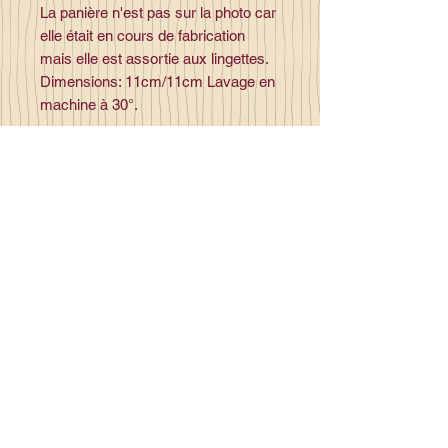
La panière n'est pas sur la photo car
elle était en cours de fabrication
mais elle est assortie aux lingettes.
Dimensions: 11cm/11cm Lavage en
machine à 30°.
Contact
la_plume_d_alice@yahoo.com
La plume d'Alice
2, lieu dit la rivière
35140 Gosné
Commandez en ligne et recevez