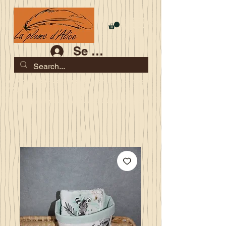
Se connecter
Les commandes jusqu'au 2 août sont garanties pour la
rentrée
Je serai en congés du 10 au 23 août