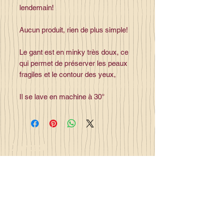
lendemain!
Aucun produit, rien de plus simple!
Le gant est en minky très doux, ce
qui permet de préserver les peaux
fragiles et le contour des yeux,
Il se lave en machine à 30°
Contact
la_plume_d_alice@yahoo.com
La plume d'Alice
2, lieu dit la rivière
35140 Gosné