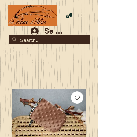
Se connecter
Les commandes jusqu'au 2 août sont garanties pour la
rentrée
Je serai en congés du 10 au 23 août