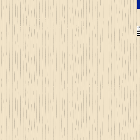
Commandez en ligne et recevez votre
commande sous 3 à 25 jours
© 2023 by Just 4 Kids.
Proudly created with
Wix.com