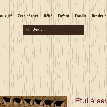
suis-je?
Zéro déchet
Bébé
Enfant
Famille
Broderie
jusqu'au 2 août sont garantie
Je serai en congés du 10 au 23 août
Etui à sa