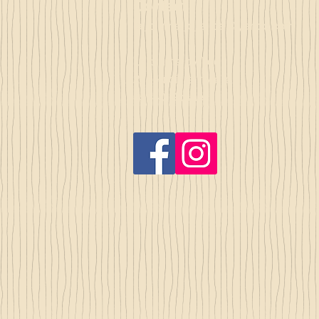
Contact
la_plume_d_alice@yahoo.com
La plume d'Alice
2, lieu dit la rivière
35140 Gosné