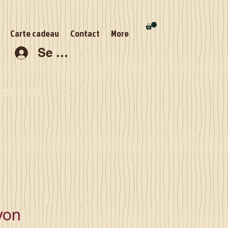
Carte cadeau
Contact
More
Se connecter
s pour la
von