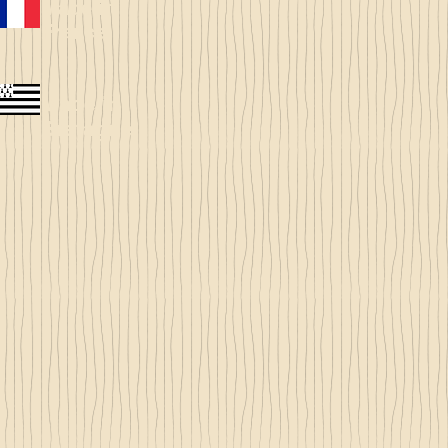
Made in
France
Made in
Bretagne