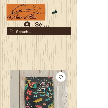
Se connecter
Les commandes jusqu'au 2 août sont garanties pour la
rentrée
Je serai en congés du 10 au 23 août