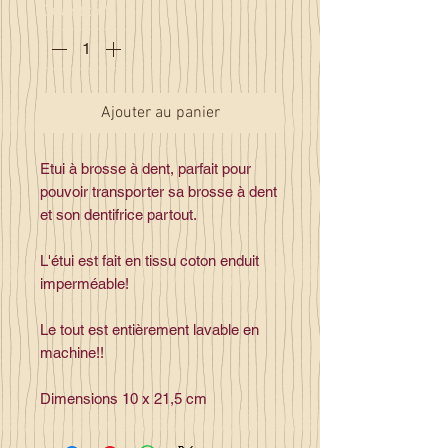
Quantité
*
Ajouter au panier
Etui à brosse à dent, parfait pour
pouvoir transporter sa brosse à dent
et son dentifrice partout.
L'étui est fait en tissu coton enduit
imperméable!
Le tout est entièrement lavable en
machine!!
Dimensions 10 x 21,5 cm