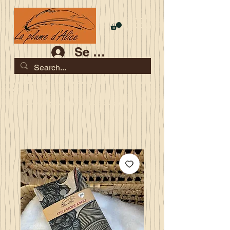
Se connecter
Les commandes jusqu'au 2 août sont garanties pour la
rentrée
Je serai en congés du 10 au 23 août