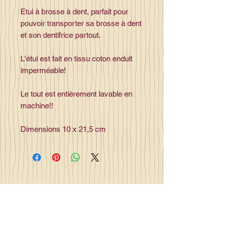
Etui à brosse à dent, parfait pour
pouvoir transporter sa brosse à dent
et son dentifrice partout.
L'étui est fait en tissu coton enduit
imperméable!
Le tout est entièrement lavable en
machine!!
Dimensions 10 x 21,5 cm
Contact
la_plume_d_alice@yahoo.com
La plume d'Alice