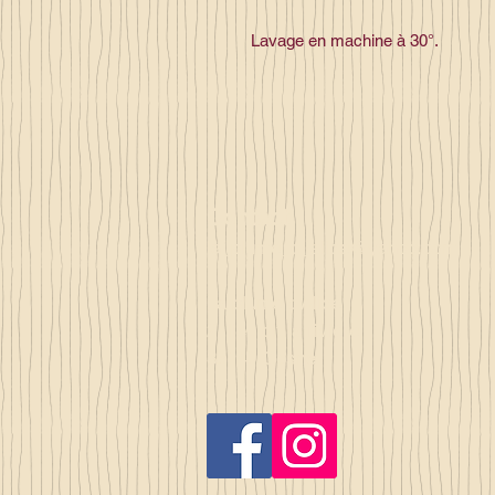
Lavage en machine à 30°.
Contact
la_plume_d_alice@yahoo.com
La plume d'Alice
2, lieu dit la rivière
35140 Gosné