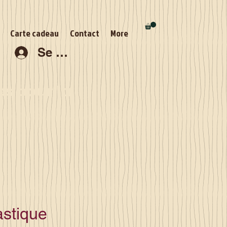
Carte cadeau
Contact
More
Se connecter
s pour la
astique