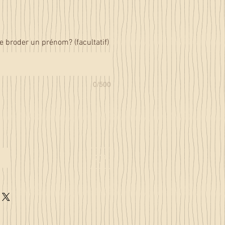
e broder un prénom? (facultatif)
0/500