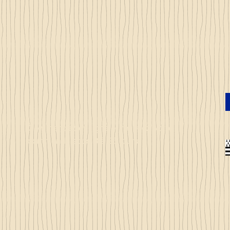
Commandez en ligne et recevez votre
commande sous 3 à 25 jours