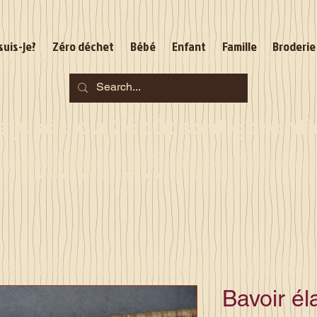
suis-je?
Zéro déchet
Bébé
Enfant
Famille
Broderie
jusqu'au 2 août sont garantie
Je serai en congés du 10 au 23 août
Bavoir él