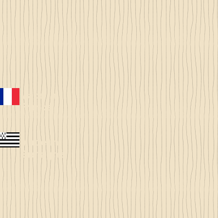
Made in
France
Made in
Bretagne